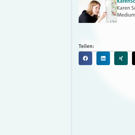
Karen
S
Karen S
Medium
Teilen: