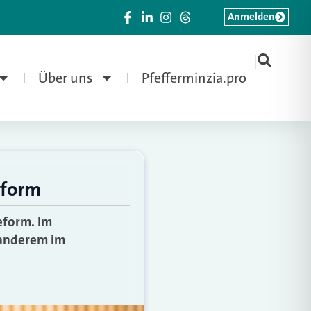
Anmelden
|
Über uns
Pfefferminzia.pro
eform
eform. Im
 anderem im