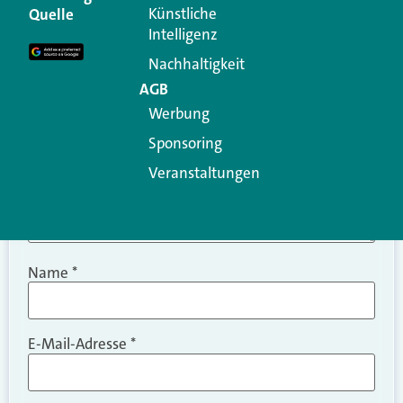
Erforderliche Felder sind mit
*
markiert
Künstliche
Quelle
Intelligenz
Kommentar
*
Nachhaltigkeit
AGB
Werbung
Sponsoring
Veranstaltungen
Name
*
E-Mail-Adresse
*