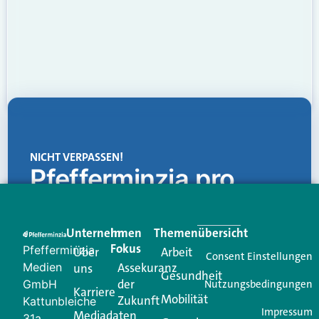
NICHT VERPASSEN!
Pfefferminzia.pro
Eine Plattform, die liefert: aktuelle Informationen,
praktische Services und einen einzigartigen Content-
Unternehmen
Im
Themenübersicht
Creator für Ihre Kundenkommunikation. Alles, was
Fokus
Pfefferminzia
Über
Arbeit
Ihren Vertriebsalltag leichter macht. Mit nur einem
Consent Einstellungen
Medien
Assekuranz
uns
Login.
Gesundheit
der
GmbH
Nutzungsbedingungen
Karriere
Mobilität
Zukunft
Jetzt anmelden
Kattunbleiche
Impressum
Mediadaten
31a