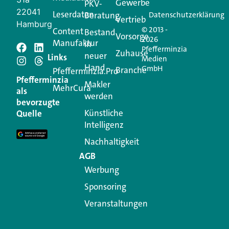
Gewerbe
PKV-
22041
Leserdaten
Beratung
Datenschutzerklärung
Vertrieb
Hamburg
© 2013 -
Content
Bestand
Vorsorge
2026
Manufaktur
in
Pfefferminzia
Schreiben Sie einen
Zuhause
neuer
Links
Medien
Hand
GmbH
Branche
Kommentar
Pfefferminzia.Pro
Pfefferminzia
Makler
MehrCura
als
werden
Ihre E-Mail-Adresse wird nicht veröffentlicht.
bevorzugte
Erforderliche Felder sind mit
*
markiert
Künstliche
Quelle
Intelligenz
Kommentar
*
Nachhaltigkeit
AGB
Werbung
Sponsoring
Veranstaltungen