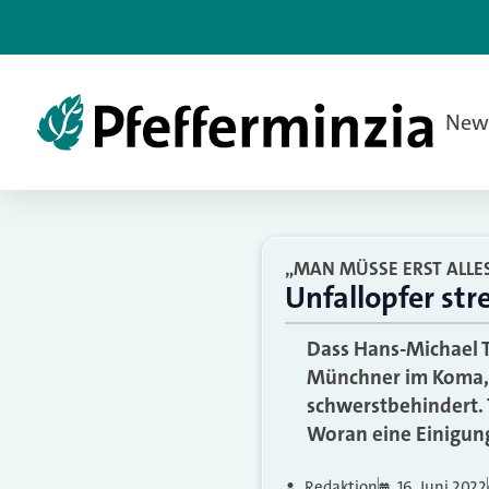
New
„MAN MÜSSE ERST ALLES
Unfallopfer str
Dass Hans-Michael T
Münchner im Koma, h
schwerstbehindert. T
Woran eine Einigung
Redaktion
16. Juni 2022