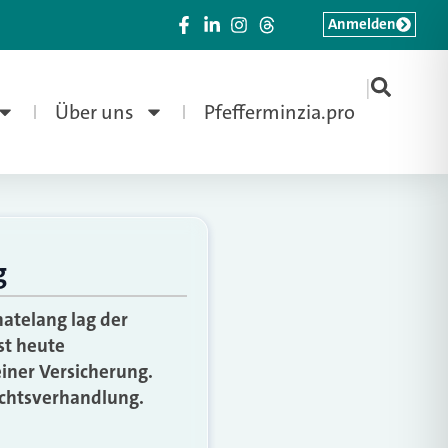
Anmelden
|
Über uns
Pfefferminzia.pro
g
atelang lag der
st heute
einer Versicherung.
richtsverhandlung.