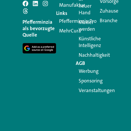
Vorsorge
Manufaktur
Schreiben Si
neuer
Zuhause
Hand
Links
Branche
Pfefferminzia.Pro
Ihre E-Mail-Adresse wird n
Pfefferminzia
Makler
als bevorzugte
werden
MehrCura
Kommentar
*
Quelle
Künstliche
Intelligenz
Nachhaltigkeit
AGB
Werbung
Sponsoring
Veranstaltungen
Name
*
E-Mail-Adresse
*