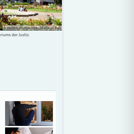
© picture alliance/dpa | Matthias Balk
iums der Justiz.