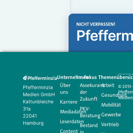
NICHT VERPASSEN!
Pfefferm
Unternehmen
Im Fokus
Themenübersic
Über
Assekuranz
Arbeit
© 2013 
Pfefferminzia
uns
der
Pfeffer
Medien GmbH
Gesundheit
Medie
Zukunft
Kattunbleiche
Karriere
Mobilität
PKV-
31a
Mediadaten
Gewerbe
Beratung
22041
Leserdaten
Hamburg
Vertrieb
Bestand
Content
in