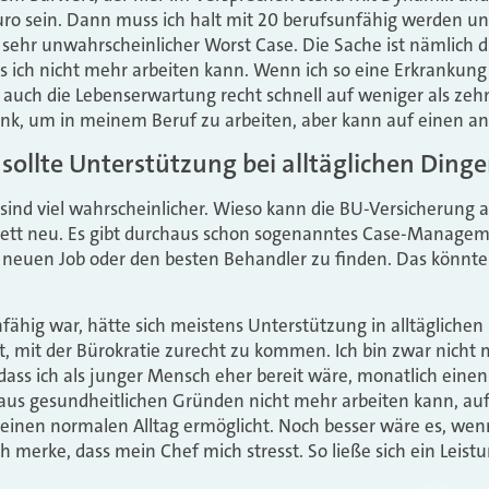
uro sein. Dann muss ich halt mit 20 berufsunfähig werden un
n sehr unwahrscheinlicher Worst Case. Die Sache ist nämlich d
ass ich nicht mehr arbeiten kann. Wenn ich so eine Erkrankun
 auch die Lebenserwartung recht schnell auf weniger als zeh
rank, um in meinem Beruf zu arbeiten, aber kann auf einen 
sollte Unterstützung bei alltäglichen Dinge
sind viel wahrscheinlicher. Wieso kann die BU-Versicherung al
plett neu. Es gibt durchaus schon sogenanntes Case-Manageme
 neuen Job oder den besten Behandler zu finden. Das könnte
ähig war, hätte sich meistens Unterstützung in alltägliche
t, mit der Bürokratie zurecht zu kommen. Ich bin zwar nicht 
 dass ich als junger Mensch eher bereit wäre, monatlich einen
aus gesundheitlichen Gründen nicht mehr arbeiten kann, auf
 einen normalen Alltag ermöglicht. Noch besser wäre es, wen
 merke, dass mein Chef mich stresst. So ließe sich ein Leistu