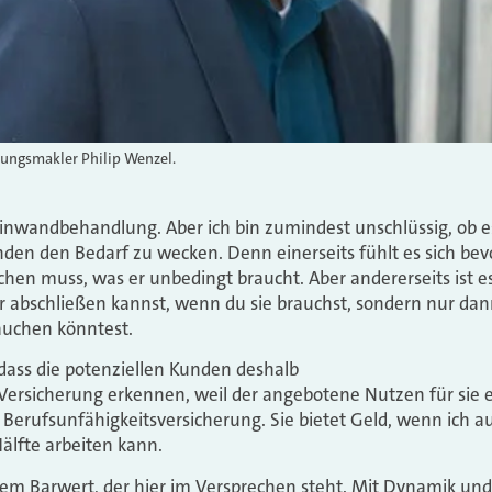
rungsmakler Philip Wenzel.
 Einwandbehandlung. Aber ich bin zumindest unschlüssig, ob e
unden den Bedarf zu wecken. Denn einerseits fühlt es sich 
en muss, was er unbedingt braucht. Aber andererseits ist es 
r abschließen kannst, wenn du sie brauchst, sondern nur da
rauchen könntest.
o, dass die potenziellen Kunden deshalb
Versicherung erkennen, weil der angebotene Nutzen für sie e
 Berufsunfähigkeitsversicherung. Sie bietet Geld, wenn ich a
älfte arbeiten kann.
dem Barwert, der hier im Versprechen steht. Mit Dynamik un