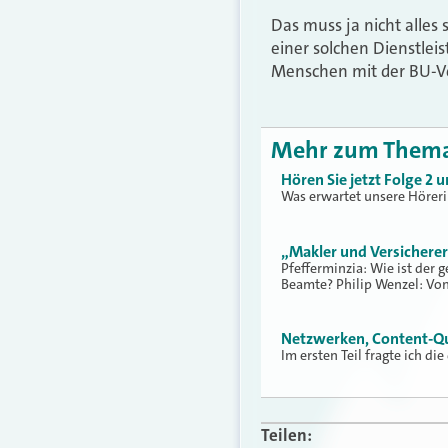
Das muss ja nicht alles 
einer solchen Dienstlei
Menschen mit der BU-Ve
Mehr zum Them
Hören Sie jetzt Folge 2
Was erwartet unsere Höreri
„Makler und Versicherer
Pfefferminzia: Wie ist der 
Beamte? Philip Wenzel: Vo
Netzwerken, Content-Qual
Im ersten Teil fragte ich d
Teilen: