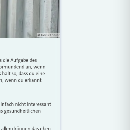
© Doris Köhler
s die Aufgabe des
bevormundend an, wenn
halt so, dass du eine
nn, wenn du erkannt
infach nicht interessant
us gesundheitlichen
d allem können das eben