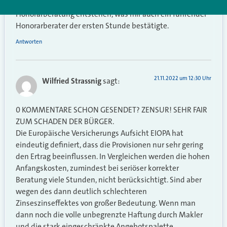
berücksichtigt dürfte selten ein Vorteil für die
Honorarberatung entstehen, was mir auch ein führender
Honorarberater der ersten Stunde bestätigte.
Antworten
21.11.2022 um 12:30 Uhr
Wilfried Strassnig
sagt:
0 KOMMENTARE SCHON GESENDET? ZENSUR! SEHR FAIR
ZUM SCHADEN DER BÜRGER.
Die Europäische Versicherungs Aufsicht EIOPA hat
eindeutig definiert, dass die Provisionen nur sehr gering
den Ertrag beeinflussen. In Vergleichen werden die hohen
Anfangskosten, zumindest bei seriöser korrekter
Beratung viele Stunden, nicht berücksichtigt. Sind aber
wegen des dann deutlich schlechteren
Zinseszinseffektes von großer Bedeutung. Wenn man
dann noch die volle unbegrenzte Haftung durch Makler
und die stark eingeschränkte Angebotspalette