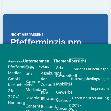
NICHT VERPASSEN!
Pfefferminzia.pro
Eine Plattform, die liefert: aktuelle Informationen,
praktische Services und einen einzigartigen Content-
Unternehmen
Im
Themenübersicht
Creator für Ihre Kundenkommunikation. Alles, was
Fokus
Pfefferminzia
Über
Arbeit
Ihren Vertriebsalltag leichter macht. Mit nur einem
Consent Einstellungen
Medien
Assekuranz
uns
Login.
Gesundheit
der
GmbH
Nutzungsbedingungen
Karriere
Mobilität
Zukunft
Jetzt anmelden
Kattunbleiche
Impressum
Mediadaten
31a
Gewerbe
PKV-
22041
Leserdaten
Beratung
Datenschutzerklärung
Vertrieb
Hamburg
© 2013 -
Content
Bestand
Vorsorge
2026