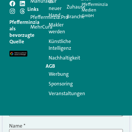
Manufaktur
in
Pfefferminzia
Schreiben Sie einen
Zuhause
neuer
Links
Medien
Hand
GmbH
Branche
Kommentar
Pfefferminzia.Pro
Pfefferminzia
Makler
MehrCura
als
werden
Ihre E-Mail-Adresse wird nicht veröffentlicht.
bevorzugte
Erforderliche Felder sind mit
*
markiert
Künstliche
Quelle
Intelligenz
Kommentar
*
Nachhaltigkeit
AGB
Werbung
Sponsoring
Veranstaltungen
Name
*