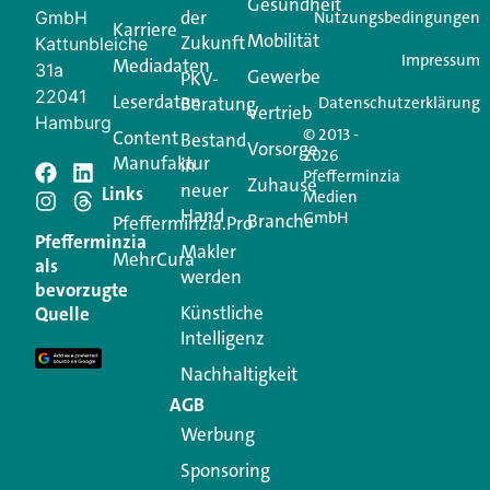
Gesundheit
der
GmbH
Nutzungsbedingungen
Karriere
Mobilität
Zukunft
Jetzt anmelden
Kattunbleiche
Impressum
Mediadaten
31a
Gewerbe
PKV-
22041
Leserdaten
Beratung
Datenschutzerklärung
Vertrieb
Hamburg
© 2013 -
Content
Bestand
Vorsorge
2026
Manufaktur
in
Pfefferminzia
Schreiben Sie einen
Zuhause
neuer
Links
Medien
Hand
GmbH
Branche
Kommentar
Pfefferminzia.Pro
Pfefferminzia
Makler
MehrCura
als
werden
Ihre E-Mail-Adresse wird nicht veröffentlicht.
bevorzugte
Erforderliche Felder sind mit
*
markiert
Künstliche
Quelle
Intelligenz
Kommentar
*
Nachhaltigkeit
AGB
Werbung
Sponsoring