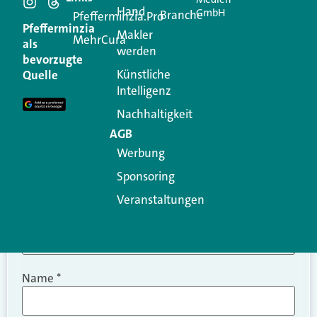
Hand
GmbH
Branche
Kommentar
Pfefferminzia.Pro
Pfefferminzia
Makler
MehrCura
als
werden
Ihre E-Mail-Adresse wird nicht veröffentlicht.
bevorzugte
Erforderliche Felder sind mit
*
markiert
Künstliche
Quelle
Intelligenz
Kommentar
*
Nachhaltigkeit
AGB
Werbung
Sponsoring
Veranstaltungen
Name
*