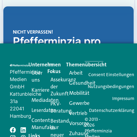
NICHT VERPASSEN!
Pfefferminzia.pro
Eine Plattform, die liefert: aktuelle Informationen,
praktische Services und einen einzigartigen Content-
Unternehmen
Im
Themenübersicht
Creator für Ihre Kundenkommunikation. Alles, was
Fokus
Pfefferminzia
Über
Arbeit
Ihren Vertriebsalltag leichter macht. Mit nur einem
Consent Einstellungen
Medien
Assekuranz
uns
Login.
Gesundheit
der
GmbH
Nutzungsbedingungen
Karriere
Mobilität
Zukunft
Jetzt anmelden
Kattunbleiche
Impressum
Mediadaten
31a
Gewerbe
PKV-
22041
Leserdaten
Beratung
Datenschutzerklärung
Vertrieb
Hamburg
© 2013 -
Content
Bestand
Vorsorge
2026
Manufaktur
in
Pfefferminzia
Schreiben Sie einen
Zuhause
neuer
Links
Medien