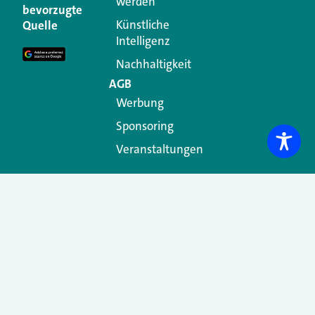
werden
Ihre E-Mail-Adresse wird nicht veröffentlicht.
bevorzugte
Erforderliche Felder sind mit
*
markiert
Künstliche
Quelle
Intelligenz
Kommentar
*
Nachhaltigkeit
AGB
Werbung
Sponsoring
Veranstaltungen
Name
*
E-Mail-Adresse
*