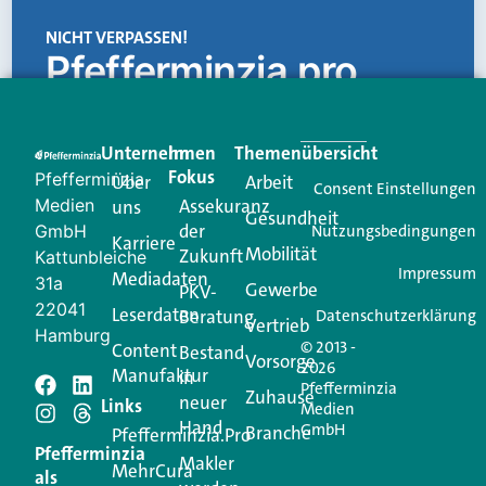
NICHT VERPASSEN!
Pfefferminzia.pro
Eine Plattform, die liefert: aktuelle Informationen,
praktische Services und einen einzigartigen Content-
Unternehmen
Im
Themenübersicht
Creator für Ihre Kundenkommunikation. Alles, was
Fokus
Pfefferminzia
Über
Arbeit
Ihren Vertriebsalltag leichter macht. Mit nur einem
Consent Einstellungen
Medien
Assekuranz
uns
Login.
Gesundheit
der
GmbH
Nutzungsbedingungen
Karriere
Mobilität
Zukunft
Jetzt anmelden
Kattunbleiche
Impressum
Mediadaten
31a
Gewerbe
PKV-
22041
Leserdaten
Beratung
Datenschutzerklärung
Vertrieb
Hamburg
© 2013 -
Content
Bestand
Vorsorge
2026
Manufaktur
in
Pfefferminzia
Schreiben Sie einen
Zuhause
neuer
Links
Medien
Hand
GmbH
Branche
Kommentar
Pfefferminzia.Pro
Pfefferminzia
Makler
MehrCura
als