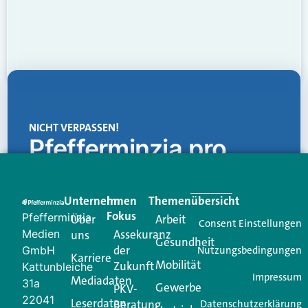
NICHT VERPASSEN!
Pfefferminzia.pro
Eine Plattform, die liefert: aktuelle Informationen,
praktische Services und einen einzigartigen Content-
Unternehmen
Im
Themenübersicht
Creator für Ihre Kundenkommunikation. Alles, was
Fokus
Pfefferminzia
Über
Arbeit
Ihren Vertriebsalltag leichter macht. Mit nur einem
Consent Einstellungen
Medien
Assekuranz
uns
Login.
Gesundheit
der
GmbH
Nutzungsbedingungen
Karriere
Mobilität
Zukunft
Jetzt anmelden
Kattunbleiche
Impressum
Mediadaten
31a
Gewerbe
PKV-
22041
Leserdaten
Beratung
Datenschutzerklärung