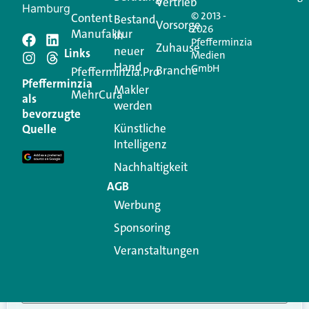
Vertrieb
Hamburg
© 2013 -
Content
Bestand
Vorsorge
2026
Manufaktur
in
Pfefferminzia
Schreiben Sie einen
Zuhause
neuer
Links
Medien
Hand
GmbH
Branche
Kommentar
Pfefferminzia.Pro
Pfefferminzia
Makler
MehrCura
als
werden
Ihre E-Mail-Adresse wird nicht veröffentlicht.
bevorzugte
Erforderliche Felder sind mit
*
markiert
Künstliche
Quelle
Intelligenz
Kommentar
*
Nachhaltigkeit
AGB
Werbung
Sponsoring
Veranstaltungen