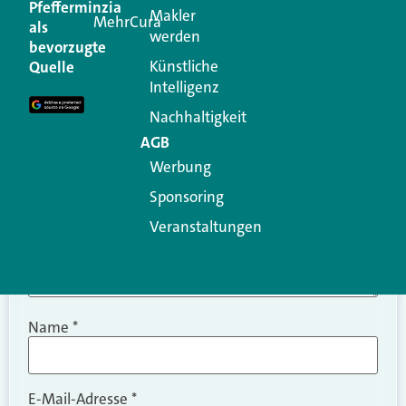
Pfefferminzia
Makler
MehrCura
als
werden
Ihre E-Mail-Adresse wird nicht veröffentlicht.
bevorzugte
Erforderliche Felder sind mit
*
markiert
Künstliche
Quelle
Intelligenz
Kommentar
*
Nachhaltigkeit
AGB
Werbung
Sponsoring
Veranstaltungen
Name
*
E-Mail-Adresse
*