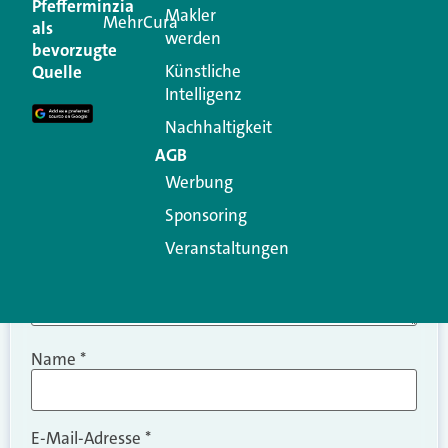
Pfefferminzia
Makler
MehrCura
als
werden
Ihre E-Mail-Adresse wird nicht veröffentlicht.
bevorzugte
Erforderliche Felder sind mit
*
markiert
Künstliche
Quelle
Intelligenz
Kommentar
*
Nachhaltigkeit
AGB
Werbung
Sponsoring
Veranstaltungen
Name
*
E-Mail-Adresse
*