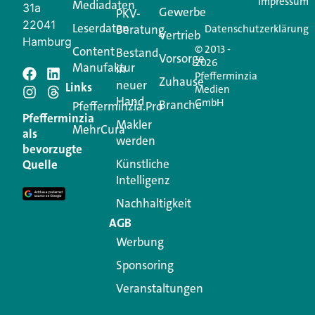
Impressum
Mediadaten
31a
Gewerbe
PKV-
22041
Leserdaten
Beratung
Datenschutzerklärung
Vertrieb
Hamburg
© 2013 -
Content
Bestand
Vorsorge
2026
Manufaktur
in
Pfefferminzia
Schreiben Sie einen
Zuhause
neuer
Links
Medien
Hand
GmbH
Branche
Kommentar
Pfefferminzia.Pro
Pfefferminzia
Makler
MehrCura
als
werden
Ihre E-Mail-Adresse wird nicht veröffentlicht.
bevorzugte
Erforderliche Felder sind mit
*
markiert
Künstliche
Quelle
Intelligenz
Kommentar
*
Nachhaltigkeit
AGB
Werbung
Sponsoring
Veranstaltungen