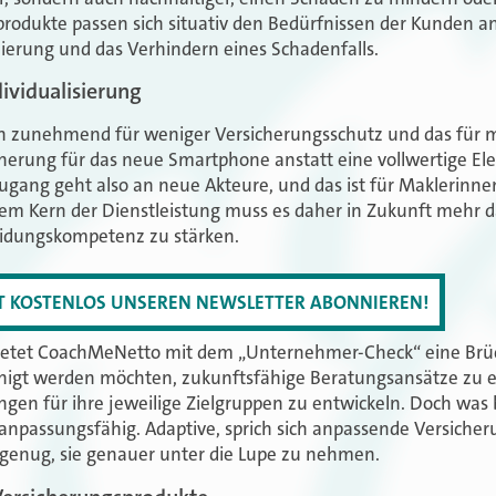
rodukte passen sich situativ den Bedürfnissen der Kunden an
mierung und das Verhindern eines Schadenfalls.
ividualisierung
h zunehmend für weniger Versicherungsschutz und das für me
herung für das neue Smartphone anstatt eine vollwertige Ele
ang geht also an neue Akteure, und das ist für Maklerinnen
em Kern der Dienstleistung muss es daher in Zukunft mehr 
eidungskompetenz zu stärken.
ZT KOSTENLOS UNSEREN NEWSLETTER ABONNIEREN!
 bietet CoachMeNetto mit dem „Unternehmer-Check“ eine Brüc
fähigt werden möchten, zukunftsfähige Beratungsansätze zu e
gen für ihre jeweilige Zielgruppen zu entwickeln. Doch was 
 anpassungsfähig. Adaptive, sprich sich anpassende Versich
 genug, sie genauer unter die Lupe zu nehmen.