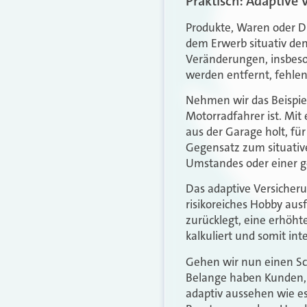
Praktisch: Adaptive
Produkte, Waren oder D
dem Erwerb situativ de
Veränderungen, insbeson
werden entfernt, fehle
Nehmen wir das Beispiel
Motorradfahrer ist. Mit
aus der Garage holt, fü
Gegensatz zum situative
Umstandes oder einer g
Das adaptive Versicheru
risikoreiches Hobby ausf
zurücklegt, eine erhöht
kalkuliert und somit int
Gehen wir nun einen Sc
Belange haben Kunden, 
adaptiv aussehen wie es