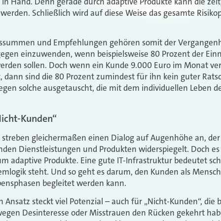
in Hand. Denn gerade durch adaptive Produkte kann die ze
t werden. Schließlich wird auf diese Weise das gesamte Risiko
ssummen und Empfehlungen gehören somit der Vergangenhei
agegen einzuwenden, wenn beispielsweise 80 Prozent der Ein
erden sollen. Doch wenn ein Kunde 9.000 Euro im Monat ver
, dann sind die 80 Prozent zumindest für ihn kein guter Rats
egen solche ausgetauscht, die mit dem individuellen Leben d
Nicht-Kunden“
 streben gleichermaßen einen Dialog auf Augenhöhe an, der 
den Dienstleistungen und Produkten widerspiegelt. Doch es 
 adaptive Produkte. Eine gute IT-Infrastruktur bedeutet schl
emlogik steht. Und so geht es darum, den Kunden als Mensch
bensphasen begleitet werden kann.
 Ansatz steckt viel Potenzial – auch für „Nicht-Kunden“, die b
egen Desinteresse oder Misstrauen den Rücken gekehrt hab