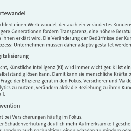
rtewandel
chlebt einen Wertewandel, der auch ein verändertes Kundenv
üngere Generationen fordern Transparenz, eine höhere Beratu
 ihnen erklärt wird. Die Veränderung der Bedürfnisse der K
rozess; Unternehmen müssen daher adaptiv gestaltet werden
italisierung
cht, Künstliche Intelligenz (KI) wird immer wichtiger. KI ist ei
lbstständig lösen kann. Damit kann sie menschliche Kräfte 
Frage der Effizienz gerät in den Fokus. Versicherer und Makler
lytics zu nutzen, verändern aktiv die Beziehung zu ihren Kun
il.
ävention
t bei Versicherungen häufig im Fokus.
 der Schadenverhütung deutlich mehr Aufmerksamkeit geschen
ger, sondern auch nachhaltiger, einen Schaden zu mindern ode