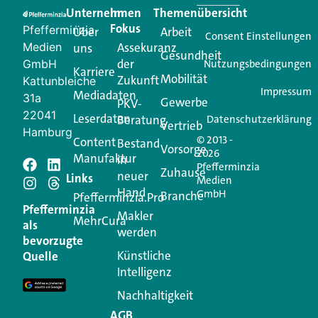
Unternehmen
Im
Themenübersicht
Creator für Ihre Kundenkommunikation. Alles, was
Fokus
Pfefferminzia
Über
Arbeit
Ihren Vertriebsalltag leichter macht. Mit nur einem
Consent Einstellungen
Medien
Assekuranz
uns
Login.
Gesundheit
der
GmbH
Nutzungsbedingungen
Karriere
Mobilität
Zukunft
Jetzt anmelden
Kattunbleiche
Impressum
Mediadaten
31a
Gewerbe
PKV-
22041
Leserdaten
Beratung
Datenschutzerklärung
Vertrieb
Hamburg
© 2013 -
Content
Bestand
Vorsorge
2026
Manufaktur
in
Pfefferminzia
Schreiben Sie einen
Zuhause
neuer
Links
Medien
Hand
GmbH
Branche
Kommentar
Pfefferminzia.Pro
Pfefferminzia
Makler
MehrCura
als
werden
Ihre E-Mail-Adresse wird nicht veröffentlicht.
bevorzugte
Erforderliche Felder sind mit
*
markiert
Künstliche
Quelle
Intelligenz
Kommentar
*
Nachhaltigkeit
AGB