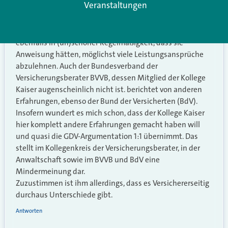
Veranstaltungen
verweigert werden. Auch der Deutsche Anwaltsverein
beklagt dies bereits seit Jahren immer wieder, Ex-
Mitarbeiter aus den BU-Leistungsabteilungen berichten
ebenfalls in (un)schöner Regelmäßigkeit, dass sie
Anweisung hätten, möglichst viele Leistungsansprüche
abzulehnen. Auch der Bundesverband der
Versicherungsberater BVVB, dessen Mitglied der Kollege
Kaiser augenscheinlich nicht ist. berichtet von anderen
Erfahrungen, ebenso der Bund der Versicherten (BdV).
Insofern wundert es mich schon, dass der Kollege Kaiser
hier komplett andere Erfahrungen gemacht haben will
und quasi die GDV-Argumentation 1:1 übernimmt. Das
stellt im Kollegenkreis der Versicherungsberater, in der
Anwaltschaft sowie im BVVB und BdV eine
Mindermeinung dar.
Zuzustimmen ist ihm allerdings, dass es Versichererseitig
durchaus Unterschiede gibt.
Antworten