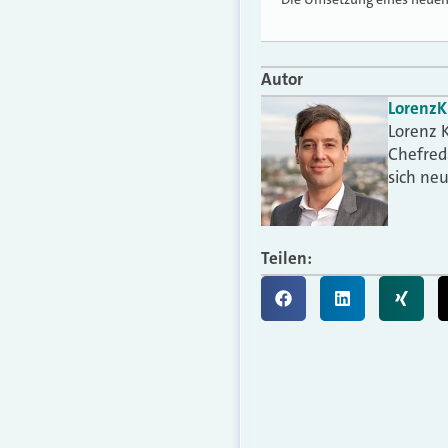
Autor
Lorenz
K
Lorenz K
Chefred
sich ne
Teilen: