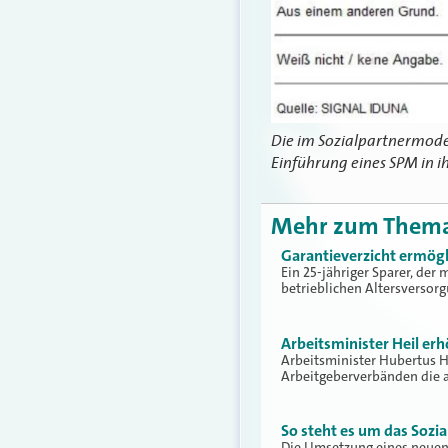
Die im Sozialpartnermode
Einführung eines SPM in i
Mehr zum Them
Garantieverzicht ermögl
Ein 25-jähriger Sparer, der
betrieblichen Altersversor
Arbeitsminister Heil erh
Arbeitsminister Hubertus H
Arbeitgeberverbänden die a
So steht es um das Sozi
Die Umsetzung eines neuen G