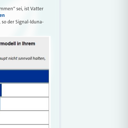
kommen
“
sei, ist Vatter
den
 so der Signal-Iduna-