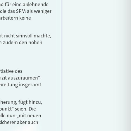
nd für eine ablehnende
die das SPM als weniger
arbeitern keine
 nicht sinnvoll machte,
uen zudem den hohen
tiative des
izit auszuräumen“.
breitung insgesamt
cherung, fügt hinzu,
unkt“ seien. Die
lle nun „mit neuen
icherer aber auch