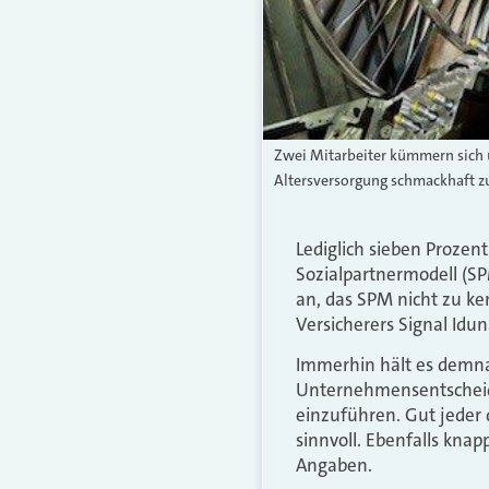
Zwei Mitarbeiter kümmern sich u
Altersversorgung schmackhaft z
Lediglich sieben Prozen
Sozialpartnermodell (S
an, das SPM nicht zu ke
Versicherers Signal Idun
Immerhin hält es demna
Unternehmensentscheide
einzuführen. Gut jeder 
sinnvoll. Ebenfalls kna
Angaben.