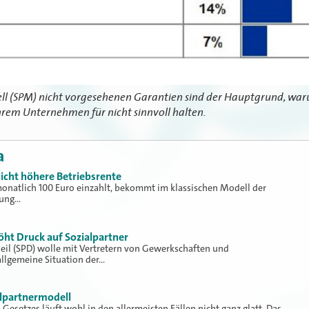
ll (SPM) nicht vorgesehenen Garantien sind der Hauptgrund, war
hrem Unternehmen für nicht sinnvoll halten.
a
icht höhere Betriebsrente
 monatlich 100 Euro einzahlt, bekommt im klassischen Modell der
gung…
öht Druck auf Sozialpartner
eil (SPD) wolle mit Vertretern von Gewerkschaften und
llgemeine Situation der…
alpartnermodell
esetzes läuft wohl in den allermeisten Fällen nicht ganz glatt. Das…