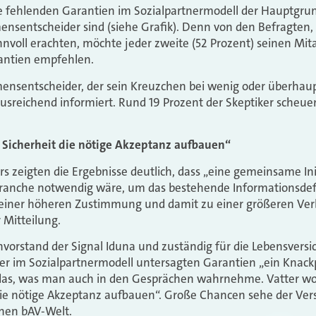
die fehlenden Garantien im Sozialpartnermodell der Hauptgru
nsentscheider sind (siehe Grafik). Denn von den Befragten, 
nnvoll erachten, möchte jeder zweite (52 Prozent) seinen Mit
antien empfehlen.
nsentscheider, der sein Kreuzchen bei wenig oder überhaupt
 ausreichend informiert. Rund 19 Prozent der Skeptiker sche
Sicherheit die nötige Akzeptanz aufbauen“
rs zeigten die Ergebnisse deutlich, dass „eine gemeinsame Ini
ranche notwendig wäre, um das bestehende Informationsdef
einer höheren Zustimmung und damit zu einer größeren Ver
r Mitteilung.
vorstand der Signal Iduna und zuständig für die Lebensversi
er im Sozialpartnermodell untersagten Garantien „ein Knackp
das, was man auch in den Gesprächen wahrnehme. Vatter wo
die nötige Akzeptanz aufbauen“. Große Chancen sehe der Vers
chen bAV-Welt.