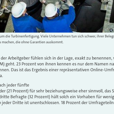
m die Turbinenfertigung. Viele Unternehmen tun sich schwer, ihrer Belegs
u machen, die ohne Garantien auskommt.
t der Arbeitgeber fühlen sich in der Lage, exakt zu benennen
PM) geht. 23 Prozent von ihnen kennen es nur dem Namen na
nnen. Das ist das Ergebnis einer repräsentativen Online-Umf
a.
ch jeder fünfte
r (21 Prozent) für sehr beziehungsweise eher sinnvoll, das 
dritte Befragte (32 Prozent) hält solch ein Vorhaben für weni
pp jeder Dritte ist unentschlossen. 18 Prozent der Umfragete