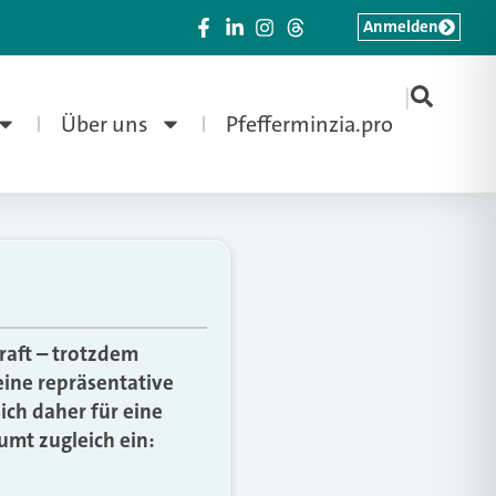
Anmelden
|
Über uns
Pfefferminzia.pro
raft – trotzdem
eine repräsentative
ich daher für eine
umt zugleich ein: