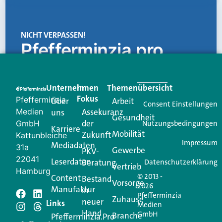
NICHT VERPASSEN!
Pfefferminzia.pro
Eine Plattform, die liefert: aktuelle Informationen,
praktische Services und einen einzigartigen Content-
Unternehmen
Im
Themenübersicht
Creator für Ihre Kundenkommunikation. Alles, was
Fokus
Pfefferminzia
Über
Arbeit
Ihren Vertriebsalltag leichter macht. Mit nur einem
Consent Einstellungen
Medien
Assekuranz
uns
Login.
Gesundheit
der
GmbH
Nutzungsbedingungen
Karriere
Mobilität
Zukunft
Jetzt anmelden
Kattunbleiche
Impressum
Mediadaten
31a
Gewerbe
PKV-
22041
Leserdaten
Beratung
Datenschutzerklärung
Vertrieb
Hamburg
© 2013 -
Content
Bestand
Vorsorge
2026
Manufaktur
in
Pfefferminzia
Schreiben Sie einen
Zuhause
neuer
Links
Medien
Hand
GmbH
Branche
Kommentar
Pfefferminzia.Pro