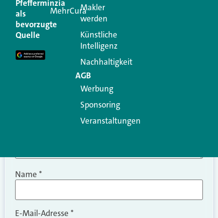
Pfefferminzia
Makler
MehrCura
als
werden
Ihre E-Mail-Adresse wird nicht veröffentlicht.
bevorzugte
Erforderliche Felder sind mit
*
markiert
Künstliche
Quelle
Intelligenz
Kommentar
*
Nachhaltigkeit
AGB
Werbung
Sponsoring
Veranstaltungen
Name
*
E-Mail-Adresse
*