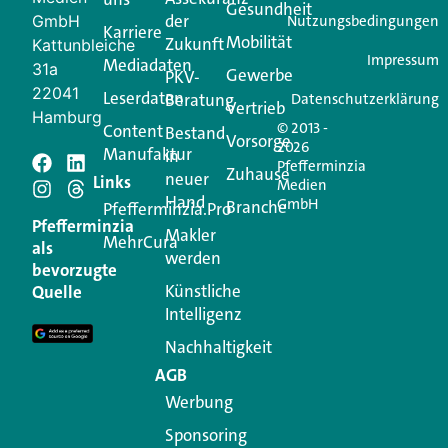
Login.
Gesundheit
der
GmbH
Nutzungsbedingungen
Karriere
Mobilität
Zukunft
Jetzt anmelden
Kattunbleiche
Impressum
Mediadaten
31a
Gewerbe
PKV-
22041
Leserdaten
Beratung
Datenschutzerklärung
Vertrieb
Hamburg
© 2013 -
Content
Bestand
Vorsorge
2026
Manufaktur
in
Pfefferminzia
Schreiben Sie einen
Zuhause
neuer
Links
Medien
Hand
GmbH
Branche
Kommentar
Pfefferminzia.Pro
Pfefferminzia
Makler
MehrCura
als
werden
Ihre E-Mail-Adresse wird nicht veröffentlicht.
bevorzugte
Erforderliche Felder sind mit
*
markiert
Künstliche
Quelle
Intelligenz
Kommentar
*
Nachhaltigkeit
AGB
Werbung
Sponsoring