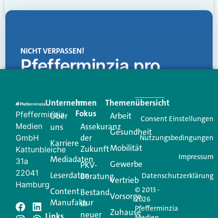
NICHT VERPASSEN!
Pfefferminzia.pro
Eine Plattform, die liefert: aktuelle Informationen,
praktische Services und einen einzigartigen Content-
Unternehmen
Im
Themenübersicht
Creator für Ihre Kundenkommunikation. Alles, was
Fokus
Pfefferminzia
Über
Arbeit
Ihren Vertriebsalltag leichter macht. Mit nur einem
Consent Einstellungen
Medien
Assekuranz
uns
Login.
Gesundheit
der
GmbH
Nutzungsbedingungen
Karriere
Mobilität
Zukunft
Jetzt anmelden
Kattunbleiche
Impressum
Mediadaten
31a
Gewerbe
PKV-
22041
Leserdaten
Beratung
Datenschutzerklärung
Vertrieb
Hamburg
© 2013 -
Content
Bestand
Vorsorge
2026
Manufaktur
in
Pfefferminzia
Schreiben Sie einen
Zuhause
neuer
Links
Medien