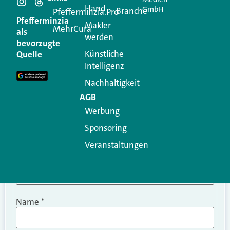
Hand
GmbH
Branche
Kommentar
Pfefferminzia.Pro
Pfefferminzia
Makler
MehrCura
als
werden
Ihre E-Mail-Adresse wird nicht veröffentlicht.
bevorzugte
Erforderliche Felder sind mit
*
markiert
Künstliche
Quelle
Intelligenz
Kommentar
*
Nachhaltigkeit
AGB
Werbung
Sponsoring
Veranstaltungen
Name
*