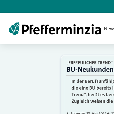
New
„ERFREULICHER TREND“
BU-Neukunden 
In der Berufsunfähi
die eine BU bereits 
Trend“, heißt es b
Zugleich weisen die
Lorenz
10. Mai 2022
1