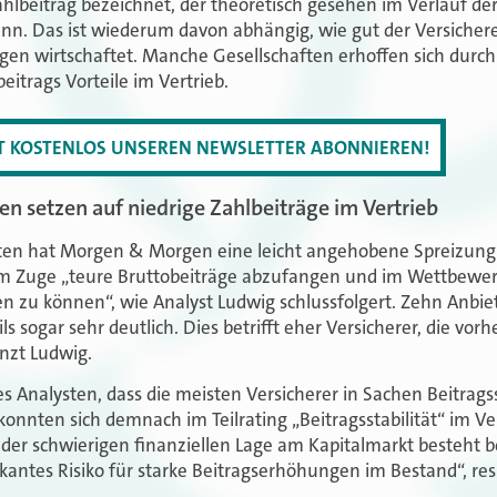
hlbeitrag bezeichnet, der theoretisch gesehen im Verlauf der
nn. Das ist wiederum davon abhängig, wie gut der Versicher
n wirtschaftet. Manche Gesellschaften erhoffen sich durch
itrags Vorteile im Vertrieb.
ZT KOSTENLOS UNSEREN NEWSLETTER ABONNIEREN!
n setzen auf niedrige Zahlbeiträge im Vertrieb
ften hat Morgen & Morgen eine leicht angehobene Spreizung 
em Zuge „teure Bruttobeiträge abzufangen und im Wettbewer
en zu können“, wie Analyst Ludwig schlussfolgert. Zehn Anb
ls sogar sehr deutlich. Dies betrifft eher Versicherer, die vor
nzt Ludwig.
des Analysten, dass die meisten Versicherer in Sachen Beitragss
 konnten sich demnach im Teilrating „Beitragsstabilität“ im V
z der schwierigen finanziellen Lage am Kapitalmarkt besteht 
fikantes Risiko für starke Beitragserhöhungen im Bestand“, re