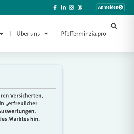
Anmelden
|
Über uns
Pfefferminzia.pro
ren Versicherten,
in „erfreulicher
 Auswertungen.
des Marktes hin.