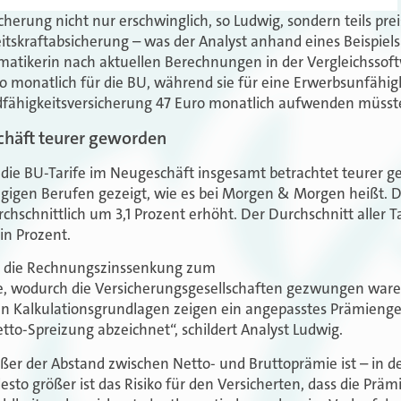
herung nicht nur erschwinglich, so Ludwig, sondern teils preisl
tskraftabsicherung – was der Analyst anhand eines Beispiels
matikerin nach aktuellen Berechnungen in der Vergleichsso
 monatlich für die BU, während sie für eine Erwerbsunfähig
dfähigkeitsversicherung 47 Euro monatlich aufwenden müsst
chäft teurer geworden
ss die BU-Tarife im Neugeschäft insgesamt betrachtet teurer 
gigen Berufen gezeigt, wie es bei Morgen & Morgen heißt. Di
schnittlich um 3,1 Prozent erhöht. Der Durchschnitt aller Ta
n Prozent.
gt die Rechnungszinssenkung zum
, wodurch die Versicherungsgesellschaften gezwungen waren,
en Kalkulationsgrundlagen zeigen ein angepasstes Prämiengef
tto-Spreizung abzeichnet“, schildert Analyst Ludwig.
ßer der Abstand zwischen Netto- und Bruttoprämie ist – in d
esto größer ist das Risiko für den Versicherten, dass die Präm