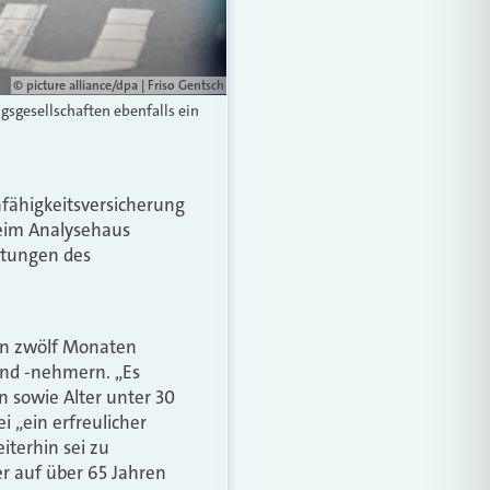
© picture alliance/dpa | Friso Gentsch
gsgesellschaften ebenfalls ein
nfähigkeitsversicherung
beim Analysehaus
rtungen des
ten zwölf Monaten
und -nehmern. „Es
 sowie Alter unter 30
i „ein erfreulicher
iterhin sei zu
r auf über 65 Jahren