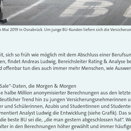
m Mai 2019 in Osnabrück. Um junge BU-Kunden liefern sich die Versicherun
it, sich so früh wie möglich mit dem Abschluss einer Berufsu
n, findet Andreas Ludwig, Bereichsleiter Rating & Analyse 
 offenbar tun dies auch immer mehr Menschen, wie Auswe
f-Sale“-Daten, die Morgen & Morgen
ine halbe Million anonymisierter Berechnungen aus den letz
n deutlicher Trend hin zu jungen Versicherungsnehmerinnen 
r und Schülerinnen, Azubis und Studentinnen und Studenten
ntiert Analyst Ludwig die Entwicklung (siehe Grafik). Das se
die beste BU sei die, „die man gestern abgeschlossen hat“. We
alter in den Berechnungen höher gewählt und immer häufige