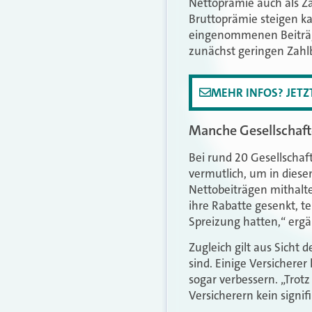
Nettoprämie auch als Za
Bruttoprämie steigen ka
eingenommenen Beiträge
zunächst geringen Zahlbe
MEHR INFOS? JET
Manche Gesellschafte
Bei rund 20 Gesellscha
vermutlich, um in dies
Nettobeiträgen mithalt
ihre Rabatte gesenkt, tei
Spreizung hatten,“ ergä
Zugleich gilt aus Sicht 
sind. Einige Versicherer
sogar verbessern. „Trot
Versicherern kein signi