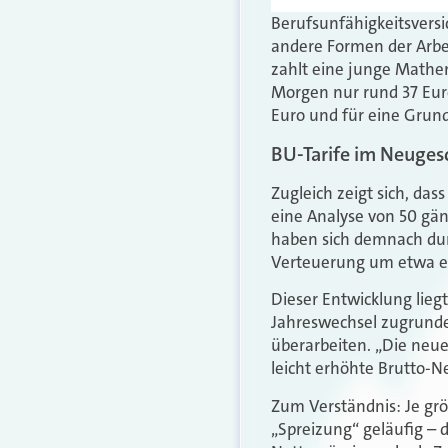
Berufsunfähigkeitsversic
andere Formen der Arbei
zahlt eine junge Mathe
Morgen nur rund 37 Euro
Euro und für eine Grun
BU-Tarife im Neuges
Zugleich zeigt sich, da
eine Analyse von 50 gän
haben sich demnach durch
Verteuerung um etwa ei
Dieser Entwicklung lie
Jahreswechsel zugrunde
überarbeiten. „Die neu
leicht erhöhte Brutto-Ne
Zum Verständnis: Je grö
„Spreizung“ geläufig – d