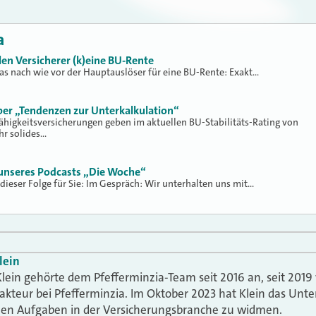
a
en Versicherer (k)eine BU-Rente
 das nach wie vor der Hauptauslöser für eine BU-Rente: Exakt…
er „Tendenzen zur Unterkalkulation“
ähigkeitsversicherungen geben im aktuellen BU-Stabilitäts-Rating von
hr solides…
7 unseres Podcasts „Die Woche“
dieser Folge für Sie: Im Gespräch: Wir unterhalten uns mit…
lein
lein gehörte dem Pfefferminzia-Team seit 2016 an, seit 2019 
akteur bei Pfefferminzia. Im Oktober 2023 hat Klein das Un
uen Aufgaben in der Versicherungsbranche zu widmen.