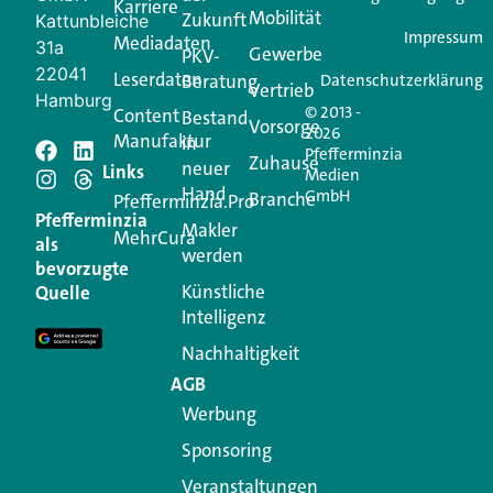
Karriere
Mobilität
Zukunft
Jetzt anmelden
Kattunbleiche
Impressum
Mediadaten
31a
Gewerbe
PKV-
22041
Leserdaten
Beratung
Datenschutzerklärung
Vertrieb
Hamburg
© 2013 -
Content
Bestand
Vorsorge
2026
Manufaktur
in
Pfefferminzia
Schreiben Sie einen
Zuhause
neuer
Links
Medien
Hand
GmbH
Branche
Kommentar
Pfefferminzia.Pro
Pfefferminzia
Makler
MehrCura
als
werden
Ihre E-Mail-Adresse wird nicht veröffentlicht.
bevorzugte
Erforderliche Felder sind mit
*
markiert
Künstliche
Quelle
Intelligenz
Kommentar
*
Nachhaltigkeit
AGB
Werbung
Sponsoring
Veranstaltungen