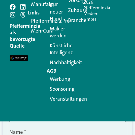
Vorsorge
2026
Manufaktur
in
Pfefferminzia
Schreiben Sie einen
Zuhause
neuer
Links
Medien
Hand
GmbH
Branche
Kommentar
Pfefferminzia.Pro
Pfefferminzia
Makler
MehrCura
als
werden
Ihre E-Mail-Adresse wird nicht veröffentlicht.
bevorzugte
Erforderliche Felder sind mit
*
markiert
Künstliche
Quelle
Intelligenz
Kommentar
*
Nachhaltigkeit
AGB
Werbung
Sponsoring
Veranstaltungen
Name
*