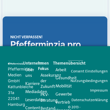
NICHT VERPASSEN!
Pfefferminzia.pro
Eine Plattform, die liefert: aktuelle Informationen,
praktische Services und einen einzigartigen Content-
Unternehmen
Im
Themenübersicht
Creator für Ihre Kundenkommunikation. Alles, was
Fokus
Pfefferminzia
Über
Arbeit
Ihren Vertriebsalltag leichter macht. Mit nur einem
Consent Einstellungen
Medien
Assekuranz
uns
Login.
Gesundheit
der
GmbH
Nutzungsbedingungen
Karriere
Mobilität
Zukunft
Jetzt anmelden
Kattunbleiche
Impressum
Mediadaten
31a
Gewerbe
PKV-
22041
Leserdaten
Beratung
Datenschutzerklärung
Vertrieb
Hamburg
© 2013 -
Content
Bestand