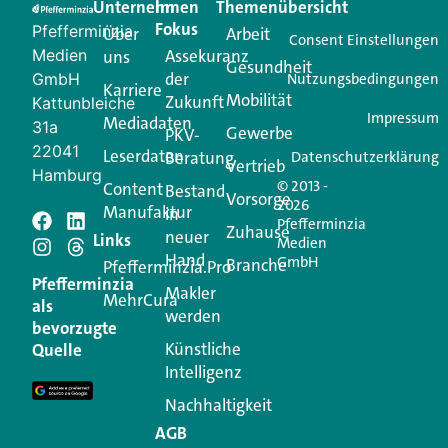
Unternehmen
Im
Themenübersicht
Creator für Ihre Kundenkommunikation. Alles, was
Fokus
Pfefferminzia
Über
Arbeit
Ihren Vertriebsalltag leichter macht. Mit nur einem
Consent Einstellungen
Medien
Assekuranz
uns
Login.
Gesundheit
der
GmbH
Nutzungsbedingungen
Karriere
Mobilität
Zukunft
Jetzt anmelden
Kattunbleiche
Impressum
Mediadaten
31a
Gewerbe
PKV-
22041
Leserdaten
Beratung
Datenschutzerklärung
Vertrieb
Hamburg
© 2013 -
Content
Bestand
Vorsorge
2026
Manufaktur
in
Pfefferminzia
Schreiben Sie einen
Zuhause
neuer
Links
Medien
Hand
GmbH
Branche
Kommentar
Pfefferminzia.Pro
Pfefferminzia
Makler
MehrCura
als
werden
Ihre E-Mail-Adresse wird nicht veröffentlicht.
bevorzugte
Erforderliche Felder sind mit
*
markiert
Künstliche
Quelle
Intelligenz
Kommentar
*
Nachhaltigkeit
AGB