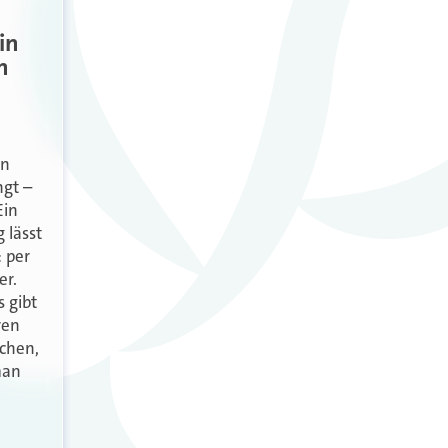
in
n
en
ngt –
Ein
 lässt
: per
er.
 gibt
ren
chen,
man