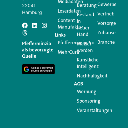
Mediadaten
Gewerbe
Beratung
22041
Leserdaten
Hamburg
Vertrieb
Bestand
Content
in
Vorsorge
Manufaktur
neuer
Zuhause
Hand
Links
Branche
Pfefferminzia.Pro
Pfefferminzia
Makler
als bevorzugte
werden
MehrCura
Quelle
Künstliche
Intelligenz
Nachhaltigkeit
AGB
Werbung
Sponsoring
Veranstaltungen