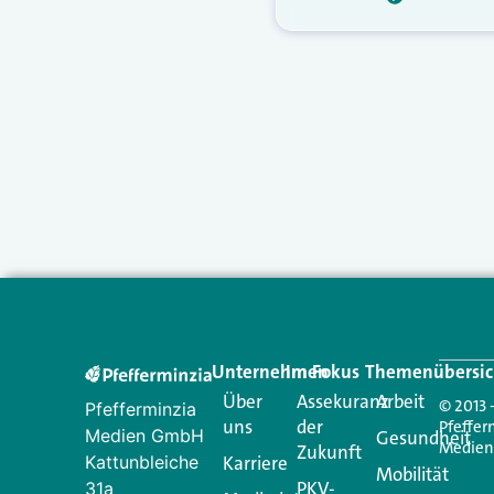
Unternehmen
Im Fokus
Themenübersic
Über
Assekuranz
Arbeit
© 2013 
Pfefferminzia
uns
der
Pfeffer
Medien GmbH
Gesundheit
Medie
Zukunft
Kattunbleiche
Karriere
Mobilität
PKV-
31a