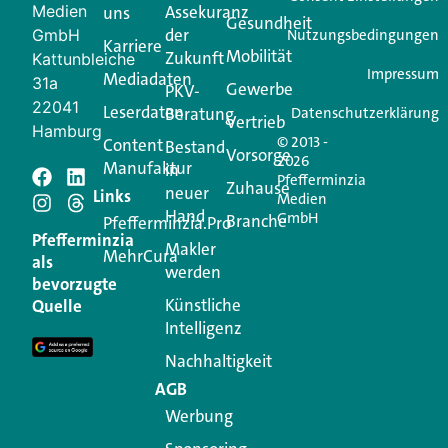
Medien
Assekuranz
uns
Gesundheit
der
GmbH
Nutzungsbedingungen
Karriere
Mobilität
Zukunft
Kattunbleiche
Impressum
Mediadaten
31a
Gewerbe
PKV-
22041
Leserdaten
Beratung
Datenschutzerklärung
Vertrieb
Hamburg
© 2013 -
Content
Bestand
Vorsorge
2026
Manufaktur
in
Pfefferminzia
Zuhause
neuer
Links
Medien
Hand
GmbH
Branche
Pfefferminzia.Pro
Pfefferminzia
Makler
MehrCura
als
werden
bevorzugte
Künstliche
Quelle
Intelligenz
Nachhaltigkeit
AGB
Werbung