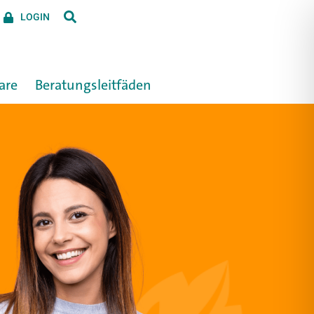
LOGIN
are
Beratungs­leitfäden